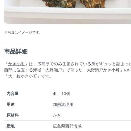
※写真はイメージです。
商品詳細
「
かき小町
」は、広島県でのみ生産されている身がギュッと詰まっ
西部に位置する海域「
大野瀬戸
」で育った「大野瀬戸かき小町」の中
「大一粒かき小町」です。
内容量
4L 10個
用途
加熱調理用
原材料
かき
産地
広島県西部海域