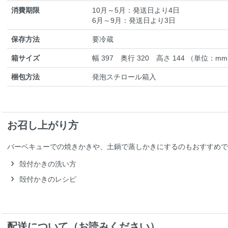
消費期限
10月～5月：発送日より4日
6月～9月：発送日より3日
保存方法
要冷蔵
箱サイズ
幅 397 奥行 320 高さ 144 （単位：m
梱包方法
発泡スチロール箱入
お召し上がり方
バーベキューでの焼きかきや、土鍋で蒸しかきにするのもおすすめで
殻付かきの洗い方
殻付かきのレシピ
配送について（お読みください）