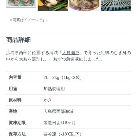
※写真はイメージです。
商品詳細
広島県西部に位置する海域「
大野瀬戸
」で育った牡蠣のむき身の
中から大粒を選別し、一粒ずつ急速凍結しました。
内容量
2L 2kg（1kg×2袋）
用途
加熱調理用
原材料
かき
産地
広島県西部海域
賞味期限
製造日より6ヶ月
保存方法
要冷凍（-18℃以下）